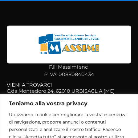
F.lli Massimi snc
P.IVA: 00880840434
VIENI A TROVARCI
C.da Montedoro 24, 62010 URBISAGLIA (MC)
+39 073 351 4038
Teniamo alla vostra privacy
info@massimisicurezza.it
Utilizziamo i cookie per migliorare la vostra esperienza
ORARI DI APERTURA
di navigazione, proporre annunci o contenuti
Lunedì - Venerdì
personalizzati e analizzare il nostro traffico. Facendo
09:00 - 12:30
clic su “Accetta tutto”, si acconsente al nostro utilizzo