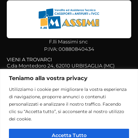
F.lli Massimi snc
P.IVA: 00880840434
VIENI A TROVARCI
C.da Montedoro 24, 62010 URBISAGLIA (MC)
+39 073 351 4038
Teniamo alla vostra privacy
info@massimisicurezza.it
Utilizziamo i cookie per migliorare la vostra esperienza
ORARI DI APERTURA
di navigazione, proporre annunci o contenuti
Lunedì - Venerdì
personalizzati e analizzare il nostro traffico. Facendo
09:00 - 12:30
clic su “Accetta tutto”, si acconsente al nostro utilizzo
15:00 - 18:30
dei cookie.
Sabato - Domenica:
Chiusi
Accetta Tutto
POLICY