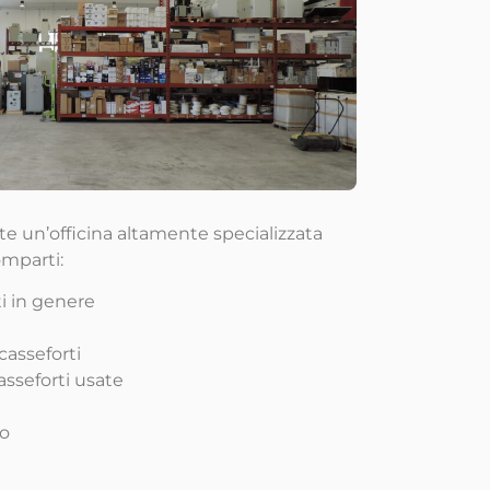
ste un’officina altamente specializzata
omparti:
i in genere
casseforti
sseforti usate
co