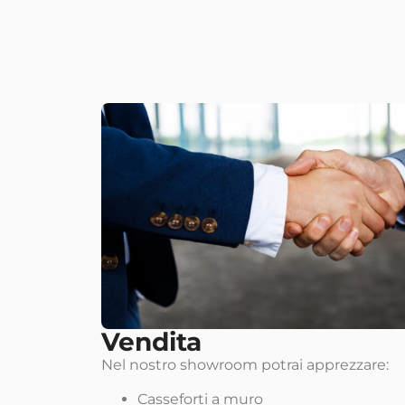
Vendita
Nel nostro showroom potrai apprezzare:
Casseforti a muro